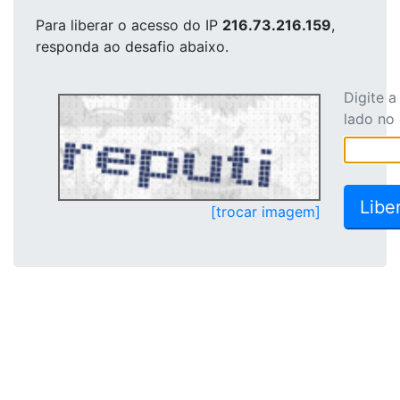
Para liberar o acesso
do IP
216.73.216.159
,
responda ao desafio abaixo.
Digite 
lado no
[trocar imagem]